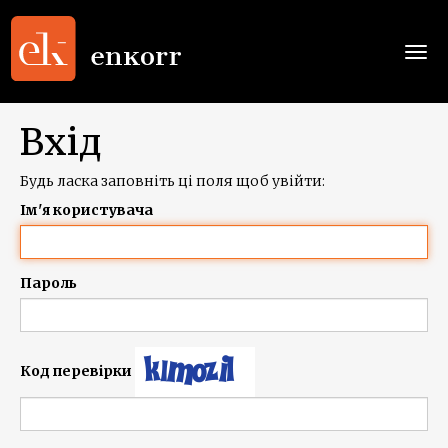
Togg
navi
Вхід
Будь ласка заповніть ці поля щоб увійти:
Ім'я користувача
Пароль
Код перевірки