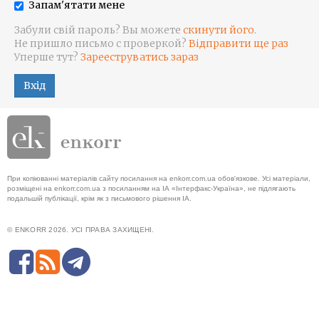
Запам'ятати мене
Забули свій пароль? Вы можете
скинути його
.
Не пришло письмо с проверкой?
Відправити ще раз
Уперше тут?
Зарееструватись зараз
Вхід
При копіюванні матеріалів сайту посилання на enkorr.com.ua обов'язкове. Усі матеріали,
розміщені на enkorr.com.ua з посиланням на ІА «Інтерфакс-Україна», не підлягають
подальшій публікації, крім як з письмового рішення ІА.
© ENKORR 2026. УСІ ПРАВА ЗАХИЩЕНІ.