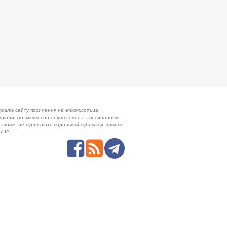
ріалів сайту посилання на enkorr.com.ua
теріали, розміщені на enkorr.com.ua з посиланням
аїна», не підлягають подальшій публікації, крім як
я ІА.