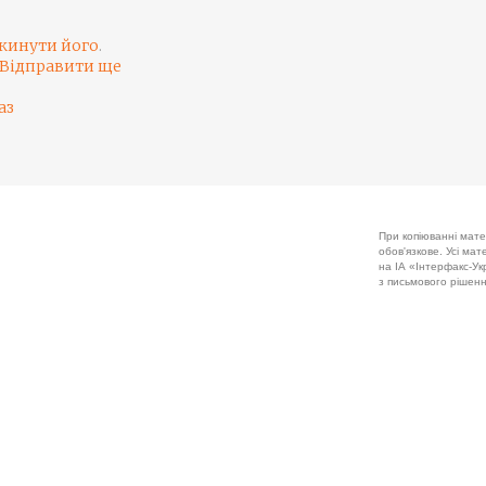
кинути його
.
Відправити ще
аз
При копіюванні мате
обов'язкове. Усі ма
на ІА «Інтерфакс-Укр
з письмового рішенн