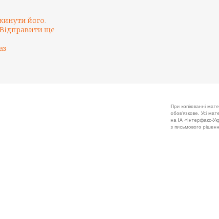
кинути його
.
Відправити ще
аз
При копіюванні мате
обов'язкове. Усі ма
на ІА «Інтерфакс-Укр
з письмового рішенн