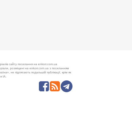
ріалів сайту посилання на enkorr.com.ua
теріали, розміщені на enkorr.com.ua з посиланням
аїна», не підлягають подальшій публікації, крім як
я ІА.