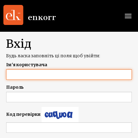
Togg
navi
Вхід
Будь ласка заповніть ці поля щоб увійти:
Ім'я користувача
Пароль
Код перевірки