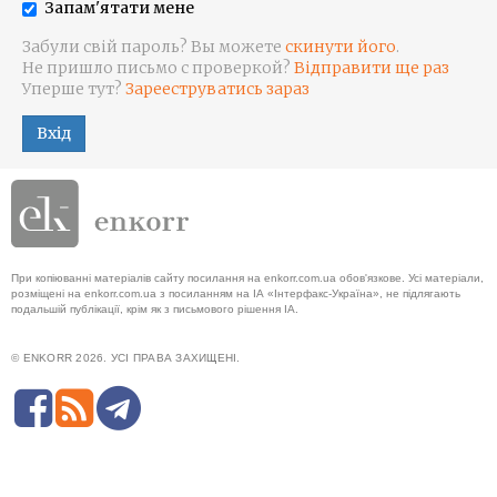
Запам'ятати мене
Забули свій пароль? Вы можете
скинути його
.
Не пришло письмо с проверкой?
Відправити ще раз
Уперше тут?
Зарееструватись зараз
Вхід
При копіюванні матеріалів сайту посилання на enkorr.com.ua обов'язкове. Усі матеріали,
розміщені на enkorr.com.ua з посиланням на ІА «Інтерфакс-Україна», не підлягають
подальшій публікації, крім як з письмового рішення ІА.
© ENKORR 2026. УСІ ПРАВА ЗАХИЩЕНІ.