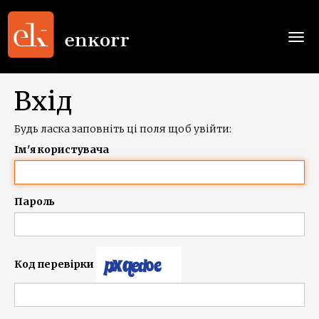
Togg
navi
Вхід
Будь ласка заповніть ці поля щоб увійти:
Ім'я користувача
Пароль
Код перевірки