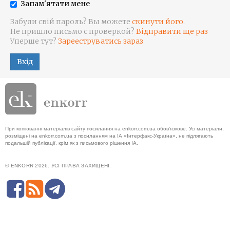
Запам'ятати мене
Забули свій пароль? Вы можете
скинути його
.
Не пришло письмо с проверкой?
Відправити ще раз
Уперше тут?
Зарееструватись зараз
Вхід
При копіюванні матеріалів сайту посилання на enkorr.com.ua обов'язкове. Усі матеріали,
розміщені на enkorr.com.ua з посиланням на ІА «Інтерфакс-Україна», не підлягають
подальшій публікації, крім як з письмового рішення ІА.
© ENKORR 2026. УСІ ПРАВА ЗАХИЩЕНІ.