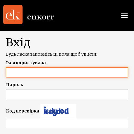
Togg
navi
Вхід
Будь ласка заповніть ці поля щоб увійти:
Ім'я користувача
Пароль
Код перевірки