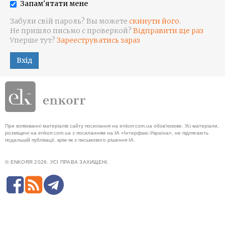
Запам'ятати мене
Забули свій пароль? Вы можете
скинути його
.
Не пришло письмо с проверкой?
Відправити ще раз
Уперше тут?
Зарееструватись зараз
Вхід
При копіюванні матеріалів сайту посилання на enkorr.com.ua обов'язкове. Усі матеріали,
розміщені на enkorr.com.ua з посиланням на ІА «Інтерфакс-Україна», не підлягають
подальшій публікації, крім як з письмового рішення ІА.
© ENKORR 2026. УСІ ПРАВА ЗАХИЩЕНІ.