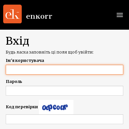
Togg
navi
Вхід
Будь ласка заповніть ці поля щоб увійти:
Ім'я користувача
Пароль
Код перевірки