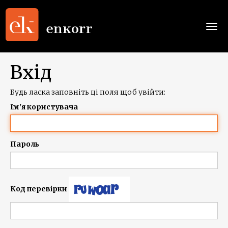
Togg
navi
Вхід
Будь ласка заповніть ці поля щоб увійти:
Ім'я користувача
Пароль
Код перевірки