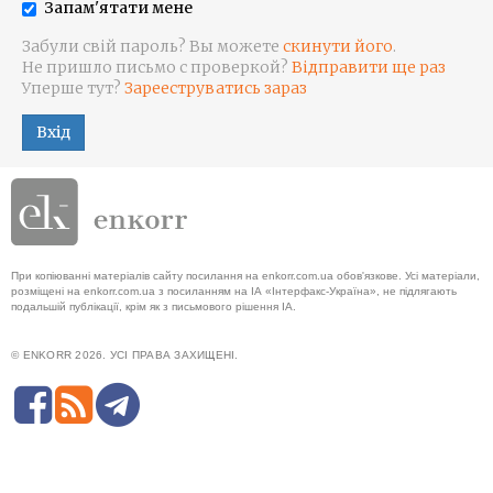
Запам'ятати мене
Забули свій пароль? Вы можете
скинути його
.
Не пришло письмо с проверкой?
Відправити ще раз
Уперше тут?
Зарееструватись зараз
Вхід
При копіюванні матеріалів сайту посилання на enkorr.com.ua обов'язкове. Усі матеріали,
розміщені на enkorr.com.ua з посиланням на ІА «Інтерфакс-Україна», не підлягають
подальшій публікації, крім як з письмового рішення ІА.
© ENKORR 2026. УСІ ПРАВА ЗАХИЩЕНІ.