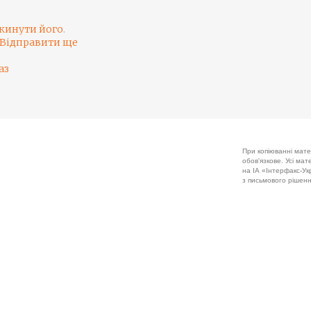
кинути його
.
Відправити ще
аз
При копіюванні мате
обов'язкове. Усі ма
на ІА «Інтерфакс-Укр
з письмового рішенн