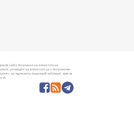
ріалів сайту посилання на enkorr.com.ua
теріали, розміщені на enkorr.com.ua з посиланням
аїна», не підлягають подальшій публікації, крім як
я ІА.