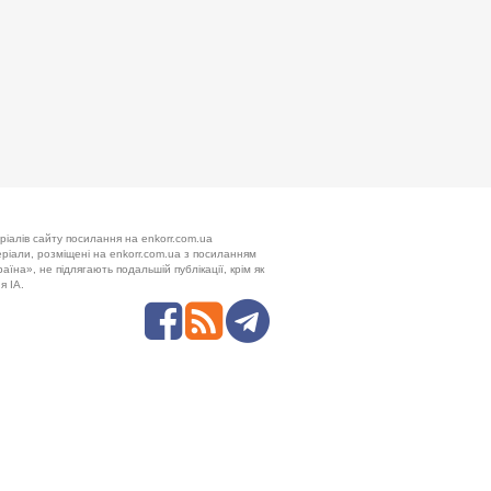
ріалів сайту посилання на enkorr.com.ua
теріали, розміщені на enkorr.com.ua з посиланням
аїна», не підлягають подальшій публікації, крім як
я ІА.