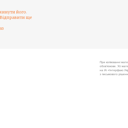
кинути його
.
Відправити ще
аз
При копіюванні мате
обов'язкове. Усі ма
на ІА «Інтерфакс-Укр
з письмового рішенн