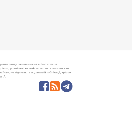
ріалів сайту посилання на enkorr.com.ua
теріали, розміщені на enkorr.com.ua з посиланням
аїна», не підлягають подальшій публікації, крім як
я ІА.