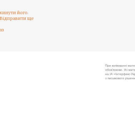
кинути його
.
Відправити ще
аз
При копіюванні мате
обов'язкове. Усі ма
на ІА «Інтерфакс-Укр
з письмового рішенн