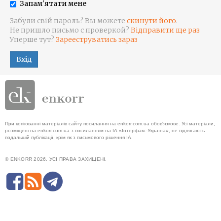
Запам'ятати мене
Забули свій пароль? Вы можете
скинути його
.
Не пришло письмо с проверкой?
Відправити ще раз
Уперше тут?
Зарееструватись зараз
Вхід
При копіюванні матеріалів сайту посилання на enkorr.com.ua обов'язкове. Усі матеріали,
розміщені на enkorr.com.ua з посиланням на ІА «Інтерфакс-Україна», не підлягають
подальшій публікації, крім як з письмового рішення ІА.
© ENKORR 2026. УСІ ПРАВА ЗАХИЩЕНІ.