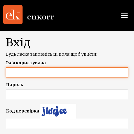
Togg
navi
Вхід
Будь ласка заповніть ці поля щоб увійти:
Ім'я користувача
Пароль
Код перевірки