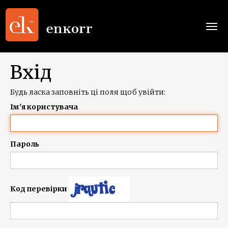
Togg
navi
Вхід
Будь ласка заповніть ці поля щоб увійти:
Ім'я користувача
Пароль
Код перевірки