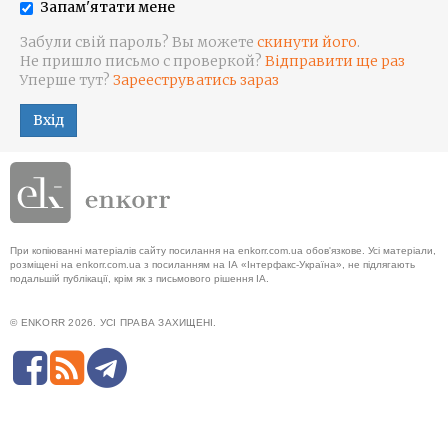
Запам'ятати мене
Забули свій пароль? Вы можете
скинути його
.
Не пришло письмо с проверкой?
Відправити ще раз
Уперше тут?
Зарееструватись зараз
Вхід
При копіюванні матеріалів сайту посилання на enkorr.com.ua обов'язкове. Усі матеріали,
розміщені на enkorr.com.ua з посиланням на ІА «Інтерфакс-Україна», не підлягають
подальшій публікації, крім як з письмового рішення ІА.
© ENKORR 2026. УСІ ПРАВА ЗАХИЩЕНІ.