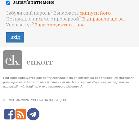
Запам'ятати мене
Забули свій пароль? Вы можете
скинути його
.
Не пришло письмо с проверкой?
Відправити ще раз
Уперше тут?
Зарееструватись зараз
Вхід
При копіюванні матеріалів сайту посилання на enkorr.com.ua обов'язкове. Усі матеріали,
розміщені на enkorr.com.ua з посиланням на ІА «Інтерфакс-Україна», не підлягають
подальшій публікації, крім як з письмового рішення ІА.
© ENKORR 2026. УСІ ПРАВА ЗАХИЩЕНІ.