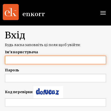
Togg
navi
Вхід
Будь ласка заповніть ці поля щоб увійти:
Ім'я користувача
Пароль
Код перевірки