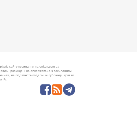
ріалів сайту посилання на enkorr.com.ua
теріали, розміщені на enkorr.com.ua з посиланням
аїна», не підлягають подальшій публікації, крім як
я ІА.