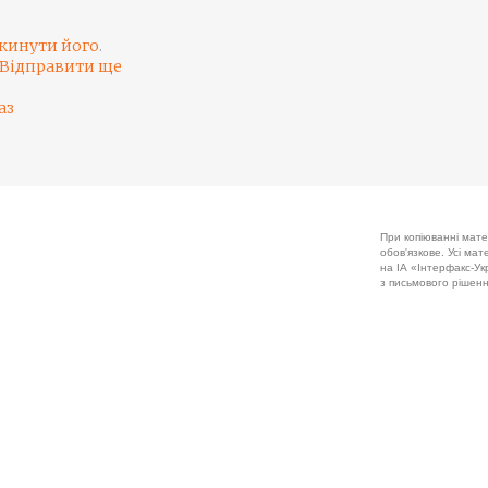
кинути його
.
Відправити ще
аз
При копіюванні мате
обов'язкове. Усі ма
на ІА «Інтерфакс-Укр
з письмового рішенн