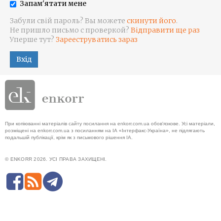
Запам'ятати мене
Забули свій пароль? Вы можете
скинути його
.
Не пришло письмо с проверкой?
Відправити ще раз
Уперше тут?
Зарееструватись зараз
Вхід
При копіюванні матеріалів сайту посилання на enkorr.com.ua обов'язкове. Усі матеріали,
розміщені на enkorr.com.ua з посиланням на ІА «Інтерфакс-Україна», не підлягають
подальшій публікації, крім як з письмового рішення ІА.
© ENKORR 2026. УСІ ПРАВА ЗАХИЩЕНІ.