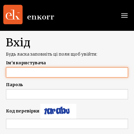
Togg
navi
Вхід
Будь ласка заповніть ці поля щоб увійти:
Ім'я користувача
Пароль
Код перевірки