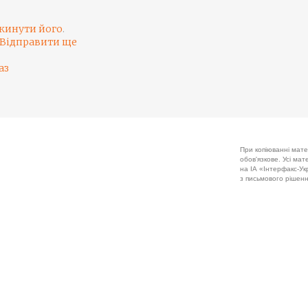
кинути його
.
Відправити ще
аз
При копіюванні мате
обов'язкове. Усі ма
на ІА «Інтерфакс-Укр
з письмового рішенн