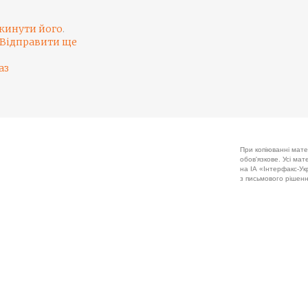
кинути його
.
Відправити ще
аз
При копіюванні мате
обов'язкове. Усі ма
на ІА «Інтерфакс-Укр
з письмового рішенн