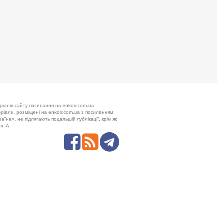
ріалів сайту посилання на enkorr.com.ua
теріали, розміщені на enkorr.com.ua з посиланням
аїна», не підлягають подальшій публікації, крім як
я ІА.