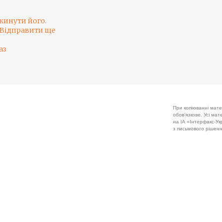
кинути його
.
Відправити ще
аз
При копіюванні мате
обов'язкове. Усі ма
на ІА «Інтерфакс-Укр
з письмового рішенн