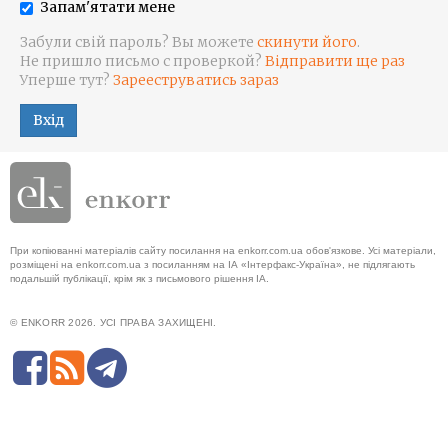
Запам'ятати мене
Забули свій пароль? Вы можете
скинути його
.
Не пришло письмо с проверкой?
Відправити ще раз
Уперше тут?
Зарееструватись зараз
Вхід
При копіюванні матеріалів сайту посилання на enkorr.com.ua обов'язкове. Усі матеріали,
розміщені на enkorr.com.ua з посиланням на ІА «Інтерфакс-Україна», не підлягають
подальшій публікації, крім як з письмового рішення ІА.
© ENKORR 2026. УСІ ПРАВА ЗАХИЩЕНІ.