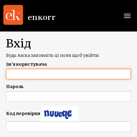
Togg
navi
Вхід
Будь ласка заповніть ці поля щоб увійти:
Ім'я користувача
Пароль
Код перевірки