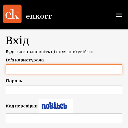
Togg
navi
Вхід
Будь ласка заповніть ці поля щоб увійти:
Ім'я користувача
Пароль
Код перевірки