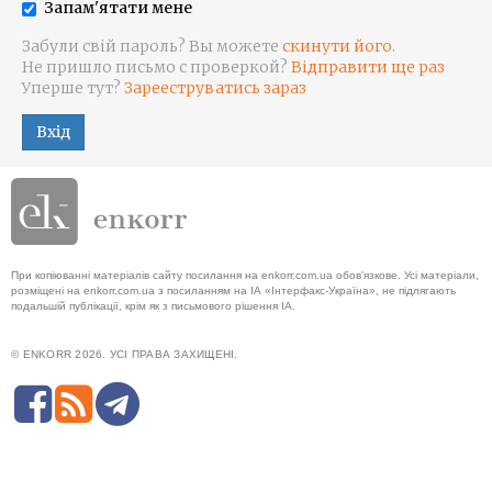
Запам'ятати мене
Забули свій пароль? Вы можете
скинути його
.
Не пришло письмо с проверкой?
Відправити ще раз
Уперше тут?
Зарееструватись зараз
Вхід
При копіюванні матеріалів сайту посилання на enkorr.com.ua обов'язкове. Усі матеріали,
розміщені на enkorr.com.ua з посиланням на ІА «Інтерфакс-Україна», не підлягають
подальшій публікації, крім як з письмового рішення ІА.
© ENKORR 2026. УСІ ПРАВА ЗАХИЩЕНІ.