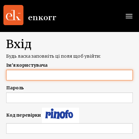
Togg
navi
Вхід
Будь ласка заповніть ці поля щоб увійти:
Ім'я користувача
Пароль
Код перевірки