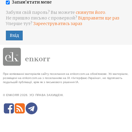
Запам'ятати мене
Забули свій пароль? Вы можете
скинути його
.
Не пришло письмо с проверкой?
Відправити ще раз
Уперше тут?
Зарееструватись зараз
Вхід
При копіюванні матеріалів сайту посилання на enkorr.com.ua обов'язкове. Усі матеріали,
розміщені на enkorr.com.ua з посиланням на ІА «Інтерфакс-Україна», не підлягають
подальшій публікації, крім як з письмового рішення ІА.
© ENKORR 2026. УСІ ПРАВА ЗАХИЩЕНІ.