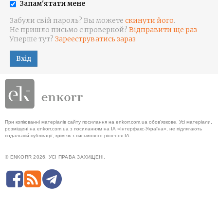
Запам'ятати мене
Забули свій пароль? Вы можете
скинути його
.
Не пришло письмо с проверкой?
Відправити ще раз
Уперше тут?
Зарееструватись зараз
Вхід
При копіюванні матеріалів сайту посилання на enkorr.com.ua обов'язкове. Усі матеріали,
розміщені на enkorr.com.ua з посиланням на ІА «Інтерфакс-Україна», не підлягають
подальшій публікації, крім як з письмового рішення ІА.
© ENKORR 2026. УСІ ПРАВА ЗАХИЩЕНІ.