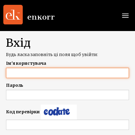
Togg
navi
Вхід
Будь ласка заповніть ці поля щоб увійти:
Ім'я користувача
Пароль
Код перевірки