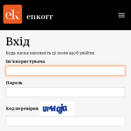
Togg
navi
Вхід
Будь ласка заповніть ці поля щоб увійти:
Ім'я користувача
Пароль
Код перевірки