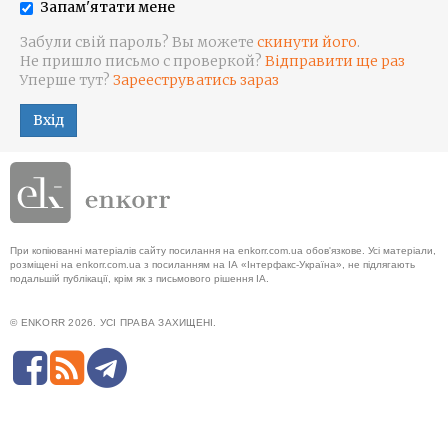
Запам'ятати мене
Забули свій пароль? Вы можете
скинути його
.
Не пришло письмо с проверкой?
Відправити ще раз
Уперше тут?
Зарееструватись зараз
Вхід
При копіюванні матеріалів сайту посилання на enkorr.com.ua обов'язкове. Усі матеріали,
розміщені на enkorr.com.ua з посиланням на ІА «Інтерфакс-Україна», не підлягають
подальшій публікації, крім як з письмового рішення ІА.
© ENKORR 2026. УСІ ПРАВА ЗАХИЩЕНІ.