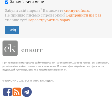
Запам'ятати мене
Забули свій пароль? Вы можете
скинути його
.
Не пришло письмо с проверкой?
Відправити ще раз
Уперше тут?
Зарееструватись зараз
Вхід
При копіюванні матеріалів сайту посилання на enkorr.com.ua обов'язкове. Усі матеріали,
розміщені на enkorr.com.ua з посиланням на ІА «Інтерфакс-Україна», не підлягають
подальшій публікації, крім як з письмового рішення ІА.
© ENKORR 2026. УСІ ПРАВА ЗАХИЩЕНІ.