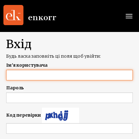
Togg
navi
Вхід
Будь ласка заповніть ці поля щоб увійти:
Ім'я користувача
Пароль
Код перевірки