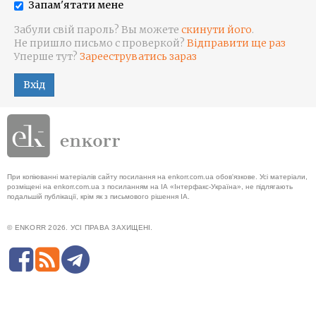
Запам'ятати мене
Забули свій пароль? Вы можете
скинути його
.
Не пришло письмо с проверкой?
Відправити ще раз
Уперше тут?
Зарееструватись зараз
Вхід
При копіюванні матеріалів сайту посилання на enkorr.com.ua обов'язкове. Усі матеріали,
розміщені на enkorr.com.ua з посиланням на ІА «Інтерфакс-Україна», не підлягають
подальшій публікації, крім як з письмового рішення ІА.
© ENKORR 2026. УСІ ПРАВА ЗАХИЩЕНІ.