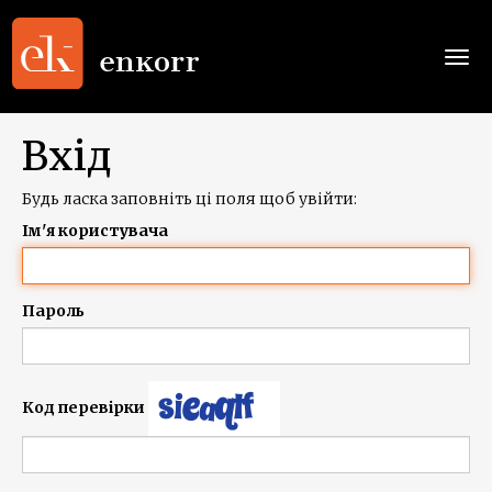
Togg
navi
Вхід
Будь ласка заповніть ці поля щоб увійти:
Ім'я користувача
Пароль
Код перевірки