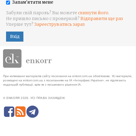
Запам'ятати мене
Забули свій пароль? Вы можете
скинути його
.
Не пришло письмо с проверкой?
Відправити ще раз
Уперше тут?
Зарееструватись зараз
Вхід
При копіюванні матеріалів сайту посилання на enkorr.com.ua обов'язкове. Усі матеріали,
розміщені на enkorr.com.ua з посиланням на ІА «Інтерфакс-Україна», не підлягають
подальшій публікації, крім як з письмового рішення ІА.
© ENKORR 2026. УСІ ПРАВА ЗАХИЩЕНІ.