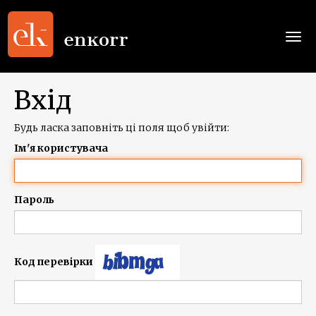
Togg
navi
Вхід
Будь ласка заповніть ці поля щоб увійти:
Ім'я користувача
Пароль
Код перевірки