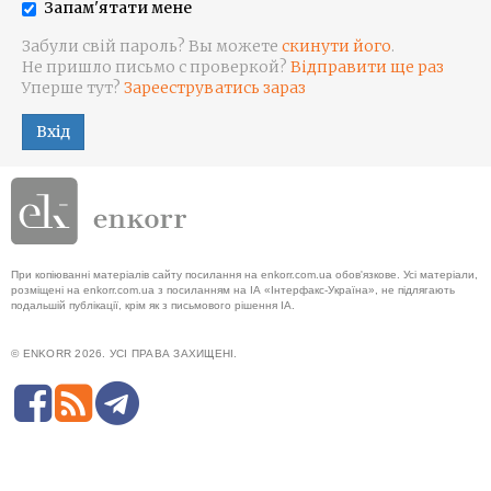
Запам'ятати мене
Забули свій пароль? Вы можете
скинути його
.
Не пришло письмо с проверкой?
Відправити ще раз
Уперше тут?
Зарееструватись зараз
Вхід
При копіюванні матеріалів сайту посилання на enkorr.com.ua обов'язкове. Усі матеріали,
розміщені на enkorr.com.ua з посиланням на ІА «Інтерфакс-Україна», не підлягають
подальшій публікації, крім як з письмового рішення ІА.
© ENKORR 2026. УСІ ПРАВА ЗАХИЩЕНІ.