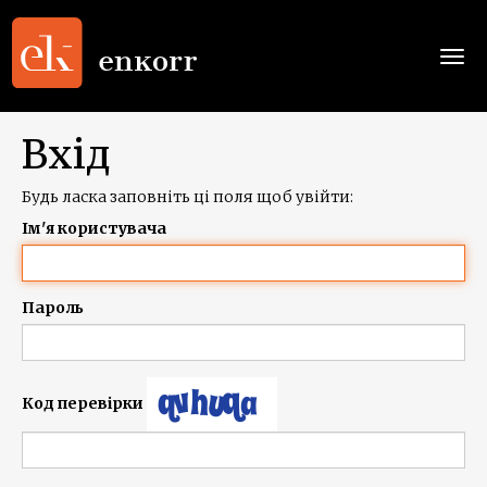
Togg
navi
Вхід
Будь ласка заповніть ці поля щоб увійти:
Ім'я користувача
Пароль
Код перевірки