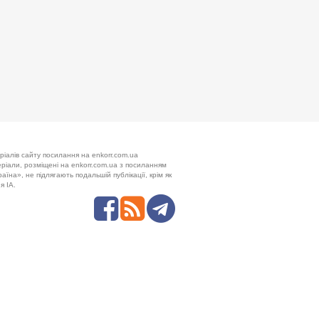
ріалів сайту посилання на enkorr.com.ua
теріали, розміщені на enkorr.com.ua з посиланням
аїна», не підлягають подальшій публікації, крім як
я ІА.