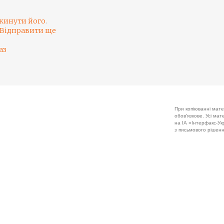
кинути його
.
Відправити ще
аз
При копіюванні мате
обов'язкове. Усі ма
на ІА «Інтерфакс-Укр
з письмового рішенн