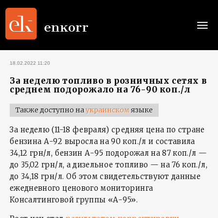
Togg
navi
18.02.2022 11:20
За неделю топливо в розничных сетях в
среднем подорожало на 76-90 коп./л
Также доступно на
украинском
языке
За неделю (11-18 февраля) средняя цена по стране
бензина А-92 выросла на 90 коп./л и составила
34,12 грн/л, бензин А-95 подорожал на 87 коп./л —
до 35,02 грн/л, а дизельное топливо — на 76 коп./л,
до 34,18 грн/л. Об этом свидетельствуют данные
ежедневного ценового мониторинга
Консалтинговой группы «А-95».