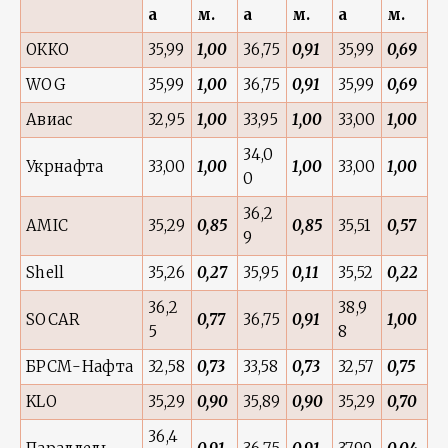
а
м.
а
м.
а
м.
ОККО
35,99
1,00
36,75
0,91
35,99
0,69
WOG
35,99
1,00
36,75
0,91
35,99
0,69
Авиас
32,95
1,00
33,95
1,00
33,00
1,00
34,0
Укрнафта
33,00
1,00
1,00
33,00
1,00
0
36,2
AMIC
35,29
0,85
0,85
35,51
0,57
9
Shell
35,26
0,27
35,95
0,11
35,52
0,22
36,2
38,9
SOCAR
0,77
36,75
0,91
1,00
5
8
БРСМ-Нафта
32,58
0,73
33,58
0,73
32,57
0,75
KLO
35,29
0,90
35,89
0,90
35,29
0,70
36,4