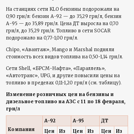
На станциях сети KLO бензины подорожали на
0,90 грн/л: бензин А-92 — до 35,29 грн/л, бензин
А-95 — до 35,89 грн/л. Цена ДТ выросла на 0,70
грн/л, до 35,29 грн/л. Топливо в сети SOCAR
подорожало на 0,77-1,00 грн/л.
Chipo, «Авантаж», Mango и Marshal подняли
стоимость всех видов топлива на 0,50-1,14 грн/л.
Сети Shell, «БРСМ-Нафта», «Параллель»,
«Автотранс», UPG, и другие повысили цены на
топливо в пределах 0,11-1,20 грн/л (см. таблицу).
Изменение розничных цен на бензины и
дизельное топливо на АЗС с 11 по 18 февраля,
грн/л
А-92
А-95
ДТ
Компания
Цен
Из
Цен
Из
Цен
Из