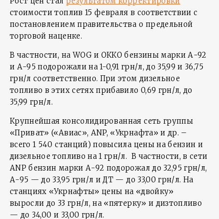
Рост цен стал
результатом корректировки
стоимости топлив 15 февраля в соответствии с
постановлением правительства о предельной
торговой наценке.
В частности, на WOG и ОККО бензины марки А-92
и А-95 подорожали на 1-0,91 грн/л, до 35,99 и 36,75
грн/л соответственно. При этом дизельное
топливо в этих сетях прибавило 0,69 грн/л, до
35,99 грн/л.
Крупнейшая консолидированная сеть группы
«Приват» («Авиас», ANP, «Укрнафта» и др. –
всего 1 540 станций) повысила цены на бензин и
дизельное топливо на 1 грн/л. В частности, в сети
ANP бензин марки А-92 подорожал до 32,95 грн/л,
А-95 — до 33,95 грн/л и ДТ — до 33,00 грн/л. На
станциях «Укрнафты» цены на «двойку»
выросли до 33 грн/л, на «пятерку» и дизтопливо
— до 34,00 и 33,00 грн/л.