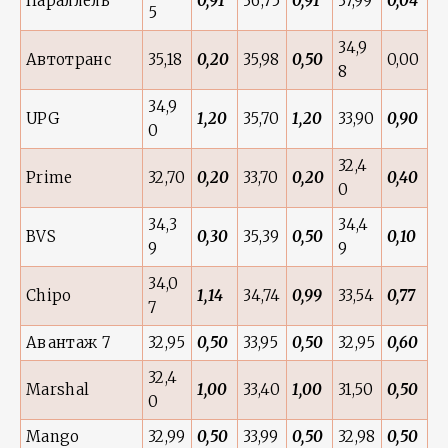
Параллель
0,91
36,75
0,91
37,99
0,04
5
34,9
Автотранс
35,18
0,20
35,98
0,50
0,00
8
34,9
UPG
1,20
35,70
1,20
33,90
0,90
0
32,4
Prime
32,70
0,20
33,70
0,20
0,40
0
34,3
34,4
BVS
0,30
35,39
0,50
0,10
9
9
34,0
Chipo
1,14
34,74
0,99
33,54
0,77
7
Авантаж 7
32,95
0,50
33,95
0,50
32,95
0,60
32,4
Marshal
1,00
33,40
1,00
31,50
0,50
0
Mango
32,99
0,50
33,99
0,50
32,98
0,50