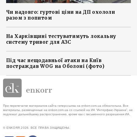
Чи надовго: гуртові ціни на ДП охололи
разом з попитом
На Харківщині тестуватимуть локальну
систему тривог для АЗС
Під час нещодавньої атаки на Київ
постраждав WOG на Оболоні (фото)
При перепечатке материалов сайта гиперссылка на enkorr.com.ua обязательна. Все
материалы, размещенные на enkorr.com.ua со ссылкой на ИА “Интерфакс-Украина”, не
подлежат дальнейшему распространению, кроме как с письменного разрешения ИА.
© ENKORR 2026. ВСЕ ПРАВА ЗАЩИЩЕНЫ.