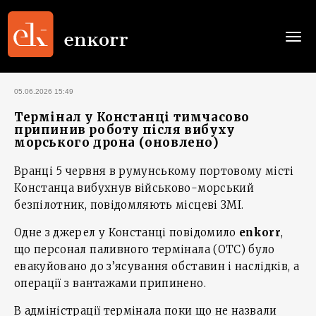
Togg
navi
05.06.2026 15:49
Термінал у Констанці тимчасово
припинив роботу після вибуху
морського дрона (оновлено)
Вранці 5 червня в румунському портовому місті
Констанца вибухнув військово-морський
безпілотник, повідомляють місцеві ЗМІ.
Одне з джерел у Констанці повідомило
enkorr
,
що персонал паливного термінала (OTC) було
евакуйовано до з’ясування обставин і наслідків, а
операції з вантажами припинено.
В адміністрації термінала поки що не назвали