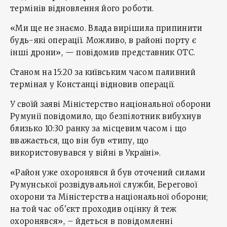
термінів відновлення його роботи.
«Ми ще не знаємо. Влада вирішила припинити
будь-які операції. Можливо, в районі порту є
інші дрони», — повідомив представник OTC.
Станом на 15:20 за київським часом паливний
термінал у Констанці відновив операції.
У своїй заяві Міністерство національної оборони
Румунії повідомило, що безпілотник вибухнув
близько 10:30 ранку за місцевим часом і що
вважається, що він був «типу, що
використовувався у війні в Україні».
«Район уже охоронявся й був оточений силами
Румунської розвідувальної служби, Берегової
охорони та Міністерства національної оборони;
на той час об'єкт проходив оцінку й теж
охоронявся», – йдеться в повідомленні