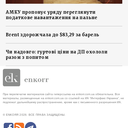
АМКУ пропонує уряду переглянути
податкове навантаження на пальне
Brent здорожчала до $83,29 за барель
Чи надовго: гуртові ціни на ДП охололи
разом з попитом
При перепечатке материалов сайта гиперссылка на enkorr.com.ua обязательна. Все
материалы, размещенные на enkorr.com.ua со ссылкой на ИА “Интерфакс-Украина”, не
подлежат дальнейшему распространению, кроме как с письменного разрешения ИА.
© ENKORR 2026. ВСЕ ПРАВА ЗАЩИЩЕНЫ.