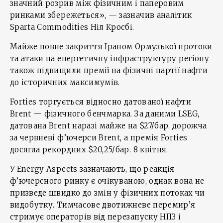
значний розрив між фізичним і паперовим
ринками збережеться», — зазначив аналітик
Sparta Commodities Ніл Кросбі.
Майже повне закриття Іраном Ормузької протоки
та атаки на енергетичну інфраструктуру регіону
також підвищили премії на фізичні партії нафти
до історичних максимумів.
Forties торгується відносно датованої нафти
Brent — фізичного бенчмарка. За даними LSEG,
датована Brent наразі майже на $27/бар. дорожча
за червневі ф’ючерси Brent, а премія Forties
досягла рекордних $20,25/бар. 8 квітня.
У Energy Aspects зазначають, що реакція
ф’ючерсного ринку є очікуваною, однак вона не
призведе швидко до змін у фізичних потоках чи
видобутку. Тимчасове двотижневе перемир’я
стримує операторів від перезапуску НПЗ і