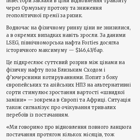
інвестори заклали в ціни відновлення транзиту
через Ормузьку протоку та зниження
геополітичної премії за ризик.
Водночас на фізичному ринку ціни не знизилися,
а в окремих випадках навіть зросли. За даними
LSEG, північноморська нафта Forties досягла
історичного максимуму — $146,43/бар.
Це підкреслює суттєвий розрив між цінами на
фізичну нафту поза Близьким Сходом і
ф’ючерсними котируваннями. Попит з боку
європейських та азійських НПЗ на альтернативні
сорти стимулює зростання вартості «швидкої
заміни» — зокрема в Європі та Африці. Ситуація
також сигналізує про очікування тривалих
перебоїв із постачанням.
«Ми говоримо про відновлення повного ланцюга
постачання протягом кількох місяців, тож