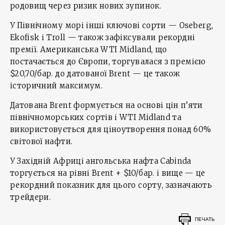
родовищ через ризик нових зупинок.
У Північному морі інші ключові сорти — Oseberg,
Ekofisk і Troll — також зафіксували рекордні
премії. Американська WTI Midland, що
постачається до Європи, торгувалася з премією
$20,70/бар. до датованої Brent — це також
історичний максимум.
Датована Brent формується на основі цін п’яти
північноморських сортів і WTI Midland та
використовується для ціноутворення понад 60%
світової нафти.
У Західній Африці ангольська нафта Cabinda
торгується на рівні Brent + $10/бар. і вище — це
рекордний показник для цього сорту, зазначають
трейдери.
ПЕЧАТЬ