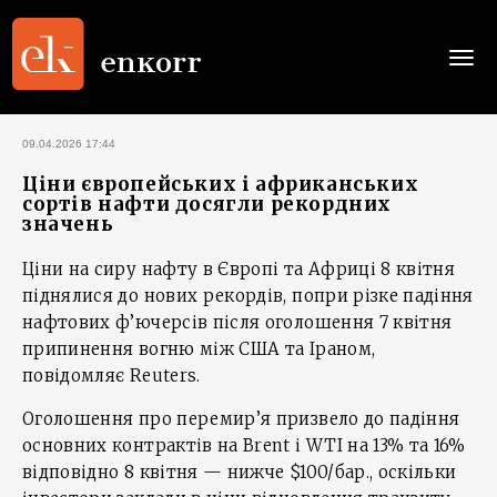
Togg
navi
09.04.2026 17:44
Ціни європейських і африканських
сортів нафти досягли рекордних
значень
Ціни на сиру нафту в Європі та Африці 8 квітня
піднялися до нових рекордів, попри різке падіння
нафтових ф’ючерсів після оголошення 7 квітня
припинення вогню між США та Іраном,
повідомляє Reuters.
Оголошення про перемир’я призвело до падіння
основних контрактів на Brent і WTI на 13% та 16%
відповідно 8 квітня — нижче $100/бар., оскільки