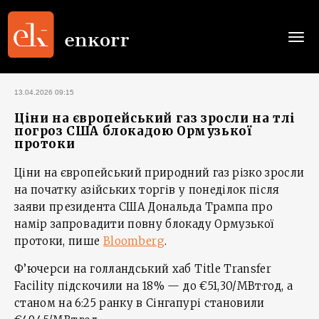
Togg
navi
13.04.2026 09:15
Ціни на європейський газ зросли на тлі
погроз США блокадою Ормузької
протоки
Ціни на європейський природний газ різко зросли
на початку азійських торгів у понеділок після
заяви президента США Дональда Трампа про
намір запровадити повну блокаду Ормузької
протоки, пише
Bloomberg
.
Ф’ючерси на голландський хаб Title Transfer
Facility підскочили на 18% — до €51,30/МВт·год, а
станом на 6:25 ранку в Сінгапурі становили