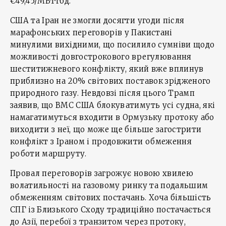
€49,45/МВт·год.
США та Іран не змогли досягти угоди після
марафонських переговорів у Пакистані
минулими вихідними, що посилило сумніви щодо
можливості довгострокового врегулювання
шеститижневого конфлікту, який вже вплинув
приблизно на 20% світових поставок зрідженого
природного газу. Невдовзі після цього Трамп
заявив, що ВМС США блокуватимуть усі судна, які
намагатимуться входити в Ормузьку протоку або
виходити з неї, що може ще більше загострити
конфлікт з Іраном і продовжити обмеження
роботи маршруту.
Провал переговорів загрожує новою хвилею
волатильності на газовому ринку та подальшим
обмеженням світових постачань. Хоча більшість
СПГ із Близького Сходу традиційно постачається
до Азії, перебої з транзитом через протоку,