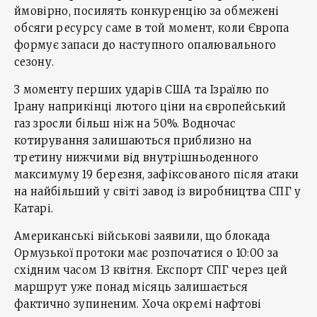
ймовірно, посилять конкуренцію за обмежені
обсяги ресурсу саме в той момент, коли Європа
формує запаси до наступного опалювального
сезону.
З моменту перших ударів США та Ізраїлю по
Ірану наприкінці лютого ціни на європейський
газ зросли більш ніж на 50%. Водночас
котирування залишаються приблизно на
третину нижчими від внутрішньоденного
максимуму 19 березня, зафіксованого після атаки
на найбільший у світі завод із виробництва СПГ у
Катарі.
Американські військові заявили, що блокада
Ормузької протоки має розпочатися о 10:00 за
східним часом 13 квітня. Експорт СПГ через цей
маршрут уже понад місяць залишається
фактично зупиненим. Хоча окремі нафтові