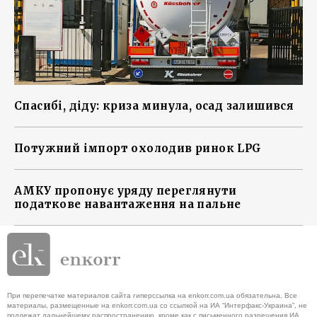
Спасибі, діду: криза минула, осад залишився
Потужний імпорт охолодив ринок LPG
АМКУ пропонує уряду переглянути
податкове навантаження на пальне
При перепечатке материалов сайта гиперссылка на enkorr.com.ua обязательна. Все
материалы, размещенные на enkorr.com.ua со ссылкой на ИА “Интерфакс-Украина”, не
подлежат дальнейшему распространению, кроме как с письменного разрешения ИА.