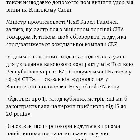
також нещодавно допомогло пом'якшити удар від
війни на Близькому Сході.
Міністр промисловості Чехії Карел Гавлічек
заявив, що зустрівся з міністром торгівлі США
Говардом Лутніком, щоб обговорити угоду, яка
стосуватиметься комунальної компанії CEZ.
«Одним із важливих завдань є підготовка умов
для укладання ключового контракту між Чеською
Республікою через CEZ і Сполученими Штатами у
сфері СПГ», — сказав він журналістам у
Вашингтоні, повідомляє Hospodarske Noviny.
«Йдеться про 1,5 млрд кубічних метрів, які ми б
законтрактували на термін приблизно від 15 до
20 років».
Він сказав, що переговори ведуться з трьома
найбільшими постачальниками газу, які