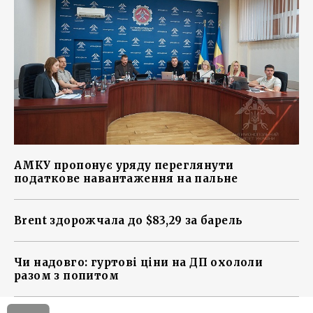
АМКУ пропонує уряду переглянути
податкове навантаження на пальне
Brent здорожчала до $83,29 за барель
Чи надовго: гуртові ціни на ДП охололи
разом з попитом