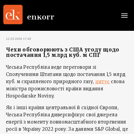
Togg
navi
12.03.2026 17:49
Чехи обговорюють з США угоду щодо
постачання 1,5 млрд куб. м СПГ
Чеська Республіка веде переговори зі
Сполученими Штатами щодо постачання 1,5 млрд
куб. м скрапленого природного газу,
цитує
слова
міністра промисловості країни видання
Hospodarske Noviny.
Як і інші країни центральної й східної Європи,
Чеська Республіка диверсифікує свої джерела
енергії з моменту повномасштабного вторгнення
росії в Україну 2022 року. За даними S&P Global, це